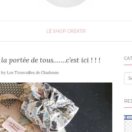
LE SHOP CRÉATIF
a portée de tous…….c’est ici ! ! !
CA
by
Les Trouvailles de Chadoune
Cat
RE