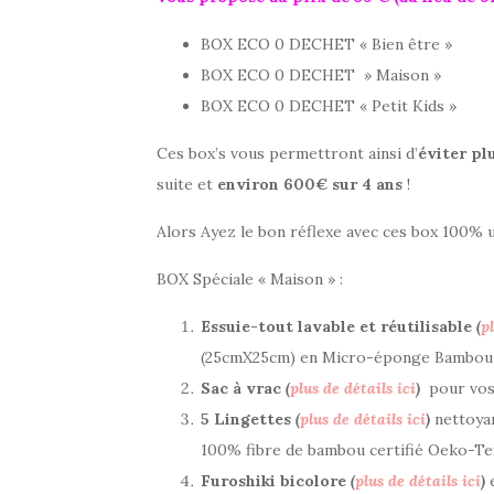
BOX ECO 0 DECHET « Bien être »
BOX ECO 0 DECHET » Maison »
BOX ECO 0 DECHET « Petit Kids »
Ces box’s vous permettront ainsi d’
éviter pl
suite et
environ 600€ sur 4 ans
!
Alors Ayez le bon réflexe avec ces box 100% ut
BOX Spéciale « Maison » :
Essuie-tout lavable et réutilisable
(
pl
(25cmX25cm) en Micro-éponge Bambou
Sac à vrac
(
plus de détails ici
)
pour vos
5 Lingettes
(
plus de détails ici
)
nettoyan
100% fibre de bambou certifié Oeko-Te
Furoshiki bicolore
(
plus de détails ici
)