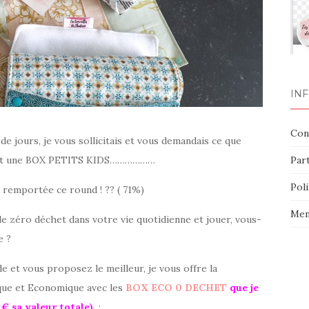
IN
Con
 jours, je vous sollicitais et vous demandais ce que
 et une BOX PETITS KIDS………………
Par
Poli
 remportée ce round ! ?? ( 71%)
Men
le zéro déchet dans votre vie quotidienne et jouer, vous-
e ?
 et vous proposez le meilleur, je vous offre la
ique et Economique avec les
BOX ECO 0 DECHET
que je
€ sa valeur totale)
: