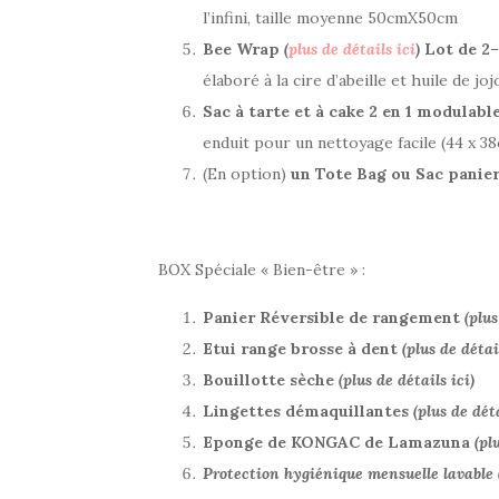
l’infini, taille moyenne 50cmX50cm
Bee Wrap
(
plus de détails ici
)
Lot de 2
–
élaboré à la cire d’abeille et huile de joj
Sac à tarte et
à cake 2 en 1 modulabl
enduit pour un nettoyage facile (44 x 3
(En option)
un Tote Bag ou Sac panie
BOX Spéciale « Bien-être » :
Panier Réversible de rangement
(plus
Etui range brosse à dent
(plus de détai
Bouillotte sèche
(plus de détails ici)
Lingettes démaquillantes
(plus de déta
Eponge de KONGAC de Lamazuna
(pl
Protection hygiénique mensuelle lavable (