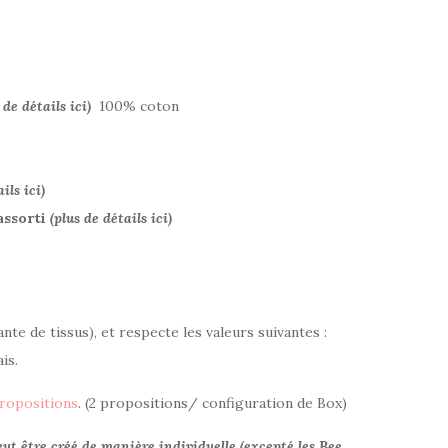
 de détails ici)
100% coton
ils ici)
assorti
(plus de détails ici)
ante de tissus), et respecte les valeurs suivantes :
is.
propositions
. (2 propositions/ configuration de Box)
t être créé de manière individuelle (excepté les Bee